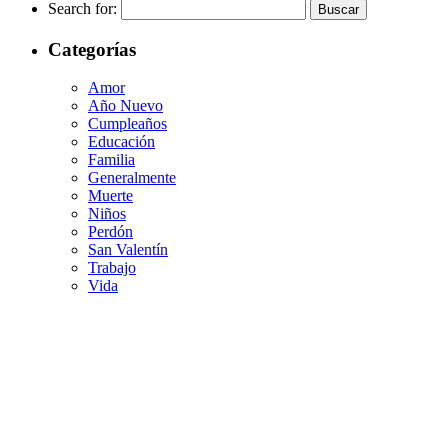
Search for:
Categorías
Amor
Año Nuevo
Cumpleaños
Educación
Familia
Generalmente
Muerte
Niños
Perdón
San Valentín
Trabajo
Vida