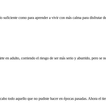
suficiente como para aprender a vivir con más calma para disfrutar de 
e en adulto, corriendo el riesgo de ser más serio y aburrido, pero se n
 cabo todo aquello que no pudiste hacer en épocas pasadas. Ahora el ti