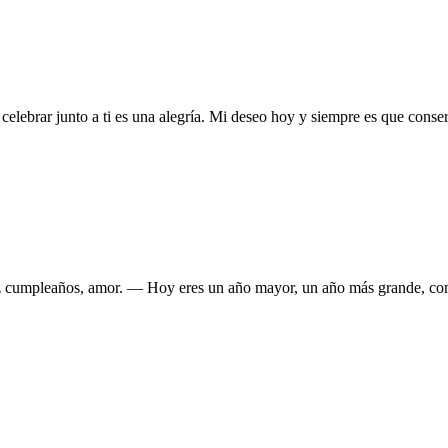
elebrar junto a ti es una alegría. Mi deseo hoy y siempre es que conse
z cumpleaños, amor. — Hoy eres un año mayor, un año más grande, com