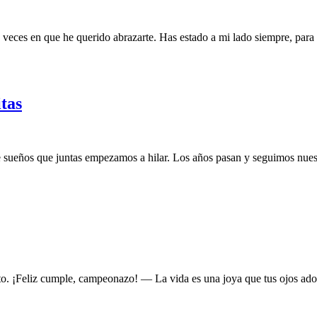
 veces en que he querido abrazarte. Has estado a mi lado siempre, par
tas
de sueños que juntas empezamos a hilar. Los años pasan y seguimos nu
nto. ¡Feliz cumple, campeonazo! — La vida es una joya que tus ojos ado