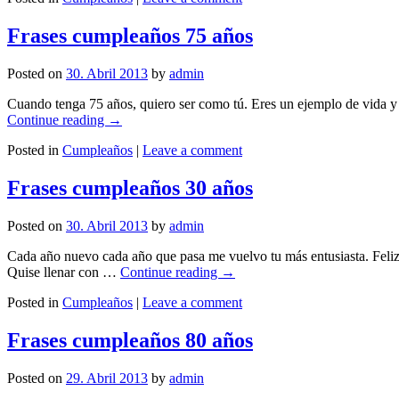
Frases cumpleaños 75 años
Posted on
30. Abril 2013
by
admin
Cuando tenga 75 años, quiero ser como tú. Eres un ejemplo de vida y c
Continue reading
→
Posted in
Cumpleaños
|
Leave a comment
Frases cumpleaños 30 años
Posted on
30. Abril 2013
by
admin
Cada año nuevo cada año que pasa me vuelvo tu más entusiasta. Feli
Quise llenar con …
Continue reading
→
Posted in
Cumpleaños
|
Leave a comment
Frases cumpleaños 80 años
Posted on
29. Abril 2013
by
admin