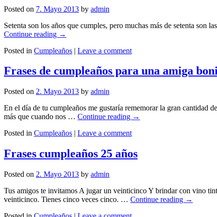
Posted on
7. Mayo 2013
by
admin
Setenta son los años que cumples, pero muchas más de setenta son las
Continue reading
→
Posted in
Cumpleaños
|
Leave a comment
Frases de cumpleaños para una amiga boni
Posted on
2. Mayo 2013
by
admin
En el día de tu cumpleaños me gustaría rememorar la gran cantidad 
más que cuando nos …
Continue reading
→
Posted in
Cumpleaños
|
Leave a comment
Frases cumpleaños 25 años
Posted on
2. Mayo 2013
by
admin
Tus amigos te invitamos A jugar un veinticinco Y brindar con vino ti
veinticinco. Tienes cinco veces cinco. …
Continue reading
→
Posted in
Cumpleaños
|
Leave a comment