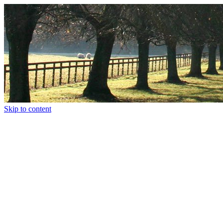
Skip to content