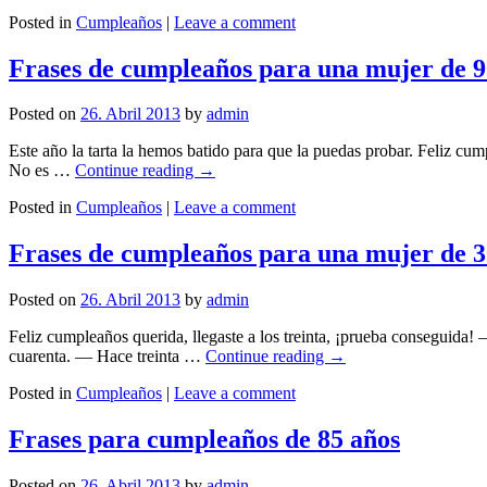
Posted in
Cumpleaños
|
Leave a comment
Frases de cumpleaños para una mujer de 9
Posted on
26. Abril 2013
by
admin
Este año la tarta la hemos batido para que la puedas probar. Feliz c
No es …
Continue reading
→
Posted in
Cumpleaños
|
Leave a comment
Frases de cumpleaños para una mujer de 3
Posted on
26. Abril 2013
by
admin
Feliz cumpleaños querida, llegaste a los treinta, ¡prueba conseguida! —
cuarenta. — Hace treinta …
Continue reading
→
Posted in
Cumpleaños
|
Leave a comment
Frases para cumpleaños de 85 años
Posted on
26. Abril 2013
by
admin