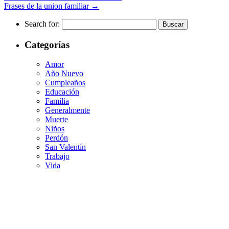
Frases de la union familiar
→
Search for:
Categorías
Amor
Año Nuevo
Cumpleaños
Educación
Familia
Generalmente
Muerte
Niños
Perdón
San Valentín
Trabajo
Vida